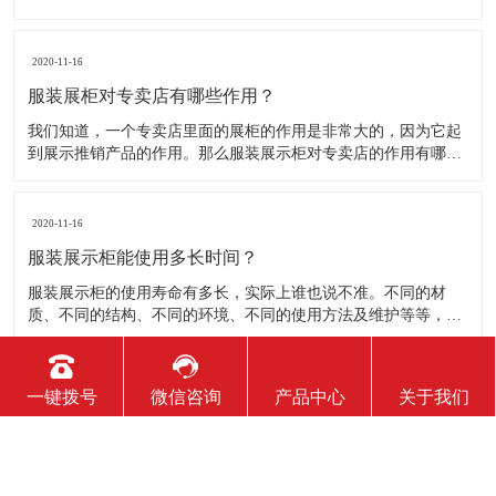
品。明确的主题从一方面看就是焦点，从另一方面看就是使用合
适的色彩、图表和布置，用协调一致的方式以造成统一的印象。
二、服装展示柜设计要有醒目标志 与众不同能吸引更多的参
2020-11-16
服装展柜对专卖店有哪些作用？
我们知道，一个专卖店里面的展柜的作用是非常大的，因为它起
到展示推销产品的作用。那么服装展示柜对专卖店的作用有哪些
呢？下面就跟大家一起来了解服装展柜的作用 1、陈列展示功能
这是服装展柜的基本功能。作为陈列展示用品，它首先应该可以
陈列展示商品。把商品的风采展现在消费者面前，使消费者对商
2020-11-16
品
服装展示柜能使用多长时间？
服装展示柜的使用寿命有多长，实际上谁也说不准。不同的材
质、不同的结构、不同的环境、不同的使用方法及维护等等，都
会影响到服装展示柜的使用寿命！下面为你详细介绍下 。 服装
展示柜做为一个产品陈列展示的定制物件，它的使用周期是比较
短的。供自家公司展厅用，可能需要稍长些，对于一些商场专
2020-11-16
一键拨号
微信咨询
产品中心
关于我们
柜、专店，一
如何判断服装展示柜质量的好坏？
展柜制作行业里对于客户来讲可能相对不是特别透明，但服装展
示柜制作出来后终究要经过客户手中，同样客户也可以直观看到