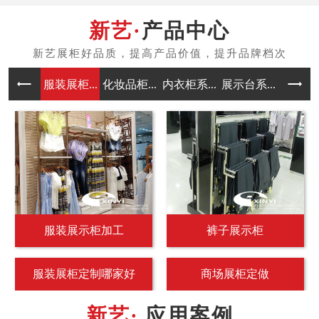
产品中心
服装展柜...
化妆品柜...
内衣柜系...
展示台系...
中岛架系
服装展示柜加工
裤子展示柜
服装展柜定制哪家好
商场展柜定做
应用案例