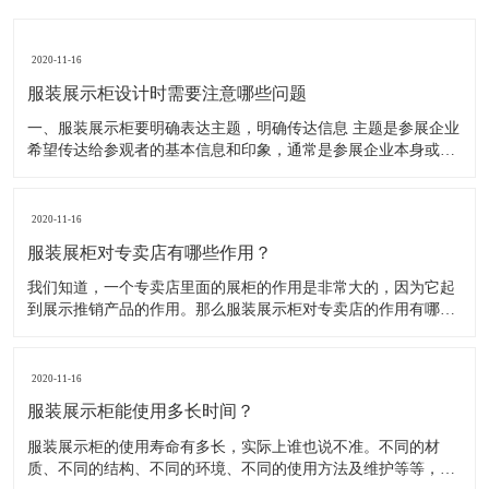
2020-11-16
服装展示柜设计时需要注意哪些问题
一、服装展示柜要明确表达主题，明确传达信息 主题是参展企业
希望传达给参观者的基本信息和印象，通常是参展企业本身或产
品。明确的主题从一方面看就是焦点，从另一方面看就是使用合
适的色彩、图表和布置，用协调一致的方式以造成统一的印象。
二、服装展示柜设计要有醒目标志 与众不同能吸引更多的参
2020-11-16
服装展柜对专卖店有哪些作用？
我们知道，一个专卖店里面的展柜的作用是非常大的，因为它起
到展示推销产品的作用。那么服装展示柜对专卖店的作用有哪些
呢？下面就跟大家一起来了解服装展柜的作用 1、陈列展示功能
这是服装展柜的基本功能。作为陈列展示用品，它首先应该可以
陈列展示商品。把商品的风采展现在消费者面前，使消费者对商
2020-11-16
品
服装展示柜能使用多长时间？
服装展示柜的使用寿命有多长，实际上谁也说不准。不同的材
质、不同的结构、不同的环境、不同的使用方法及维护等等，都