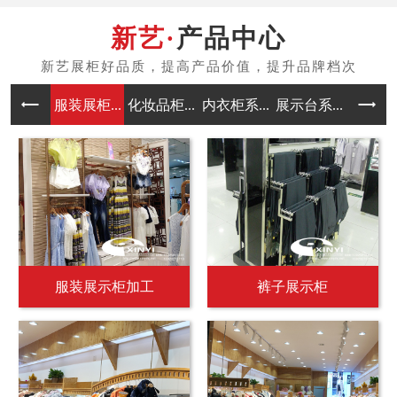
产品中心
服装展柜...
化妆品柜...
内衣柜系...
展示台系...
中岛架系
服装展示柜加工
裤子展示柜