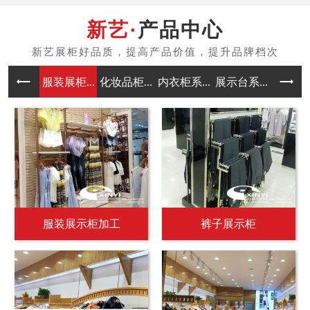
产品中心
服装展柜...
化妆品柜...
内衣柜系...
展示台系...
中岛架系
服装展示柜加工
裤子展示柜