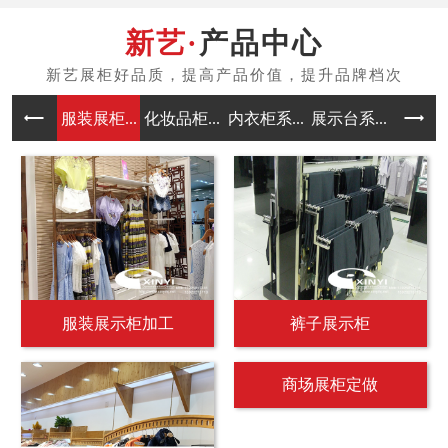
产品中心
服装展柜...
化妆品柜...
内衣柜系...
展示台系...
中岛架系
服装展示柜加工
裤子展示柜
商场展柜定做