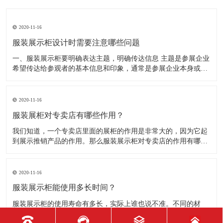
2020-11-16
服装展示柜设计时需要注意哪些问题
一、服装展示柜要明确表达主题，明确传达信息 主题是参展企业
希望传达给参观者的基本信息和印象，通常是参展企业本身或产
品。明确的主题从一方面看就是焦点，从另一方面看就是使用合
适的色彩、图表和布置，用协调一致的方式以造成统一的印象。
二、服装展示柜设计要有醒目标志 与众不同能吸引更多的参
2020-11-16
服装展柜对专卖店有哪些作用？
我们知道，一个专卖店里面的展柜的作用是非常大的，因为它起
到展示推销产品的作用。那么服装展示柜对专卖店的作用有哪些
呢？下面就跟大家一起来了解服装展柜的作用 1、陈列展示功能
这是服装展柜的基本功能。作为陈列展示用品，它首先应该可以
陈列展示商品。把商品的风采展现在消费者面前，使消费者对商
2020-11-16
品
服装展示柜能使用多长时间？
服装展示柜的使用寿命有多长，实际上谁也说不准。不同的材
质、不同的结构、不同的环境、不同的使用方法及维护等等，都