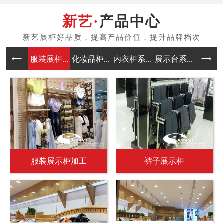
产品中心
服装展柜...
化妆品柜...
内衣柜系...
展示台系...
中岛架系
服装展示柜加工
裤子展示柜