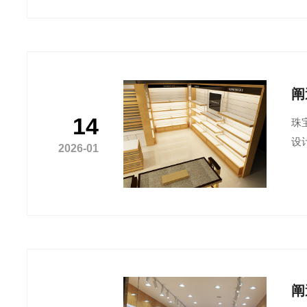
阐
14
珠
设
2026-01
阐