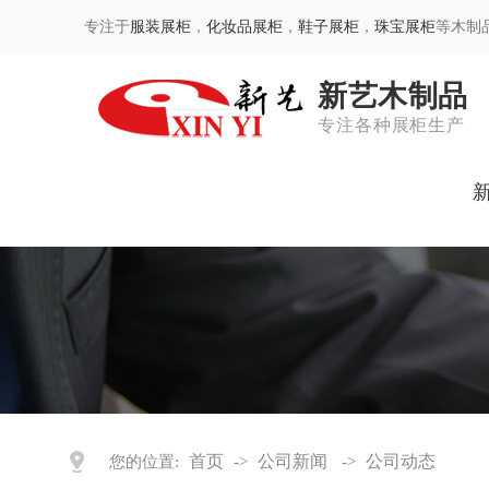
专注于
服装展柜
，
化妆品展柜
，
鞋子展柜
，
珠宝展柜
等木制
新艺木制品
专注各种展柜生产
首页
公司新闻
公司动态
您的位置:
->
->