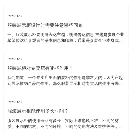
2020-11-16
服装展示柜设计时需要注意哪些问题
一、服装展示柜要明确表达主题，明确传达信息 主题是参展企业
希望传达给参观者的基本信息和印象，通常是参展企业本身或产
品。明确的主题从一方面看就是焦点，从另一方面看就是使用合
适的色彩、图表和布置，用协调一致的方式以造成统一的印象。
二、服装展示柜设计要有醒目标志 与众不同能吸引更多的参
2020-11-16
服装展柜对专卖店有哪些作用？
我们知道，一个专卖店里面的展柜的作用是非常大的，因为它起
到展示推销产品的作用。那么服装展示柜对专卖店的作用有哪些
呢？下面就跟大家一起来了解服装展柜的作用 1、陈列展示功能
这是服装展柜的基本功能。作为陈列展示用品，它首先应该可以
陈列展示商品。把商品的风采展现在消费者面前，使消费者对商
2020-11-16
品
服装展示柜能使用多长时间？
服装展示柜的使用寿命有多长，实际上谁也说不准。不同的材
质、不同的结构、不同的环境、不同的使用方法及维护等等，都