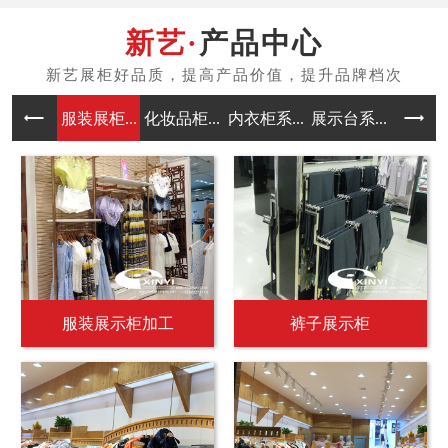
产品中心
服装展柜...
化妆品柜...
内衣柜系...
展示台系...
中岛架系
服装展示柜加工
裤子展示柜