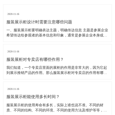
2020-11-16
服装展示柜设计时需要注意哪些问题
一、服装展示柜要明确表达主题，明确传达信息 主题是参展企业
希望传达给参观者的基本信息和印象，通常是参展企业本身或产
品。明确的主题从一方面看就是焦点，从另一方面看就是使用合
适的色彩、图表和布置，用协调一致的方式以造成统一的印象。
二、服装展示柜设计要有醒目标志 与众不同能吸引更多的参
2020-11-16
服装展柜对专卖店有哪些作用？
我们知道，一个专卖店里面的展柜的作用是非常大的，因为它起
到展示推销产品的作用。那么服装展示柜对专卖店的作用有哪些
呢？下面就跟大家一起来了解服装展柜的作用 1、陈列展示功能
这是服装展柜的基本功能。作为陈列展示用品，它首先应该可以
陈列展示商品。把商品的风采展现在消费者面前，使消费者对商
2020-11-16
品
服装展示柜能使用多长时间？
服装展示柜的使用寿命有多长，实际上谁也说不准。不同的材
质、不同的结构、不同的环境、不同的使用方法及维护等等，都