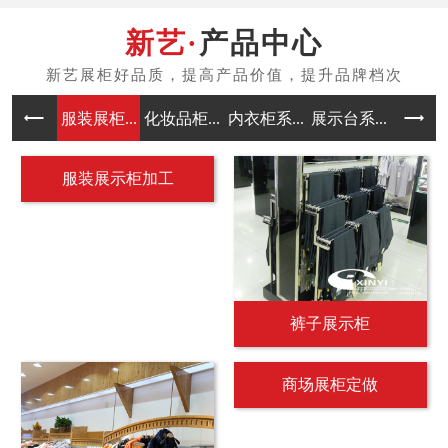
产品中心
服装展柜...
化妆品柜...
内衣柜系...
展示台系...
中岛架系
服装展示柜加工
裤子展示柜
商场展柜定做