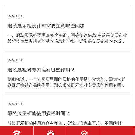
2020-11-16
服装展示柜设计时需要注意哪些问题
一、服装展示柜要明确表达主题，明确传达信息 主题是参展企业
希望传达给参观者的基本信息和印象，通常是参展企业本身或产
品。明确的主题从一方面看就是焦点，从另一方面看就是使用合
适的色彩、图表和布置，用协调一致的方式以造成统一的印象。
二、服装展示柜设计要有醒目标志 与众不同能吸引更多的参
2020-11-16
服装展柜对专卖店有哪些作用？
我们知道，一个专卖店里面的展柜的作用是非常大的，因为它起
到展示推销产品的作用。那么服装展示柜对专卖店的作用有哪些
呢？下面就跟大家一起来了解服装展柜的作用 1、陈列展示功能
这是服装展柜的基本功能。作为陈列展示用品，它首先应该可以
陈列展示商品。把商品的风采展现在消费者面前，使消费者对商
2020-11-16
品
服装展示柜能使用多长时间？
服装展示柜的使用寿命有多长，实际上谁也说不准。不同的材
质、不同的结构、不同的环境、不同的使用方法及维护等等，都