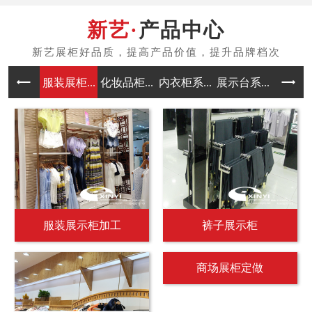
产品中心
服装展柜...
化妆品柜...
内衣柜系...
展示台系...
中岛架系
服装展示柜加工
裤子展示柜
商场展柜定做