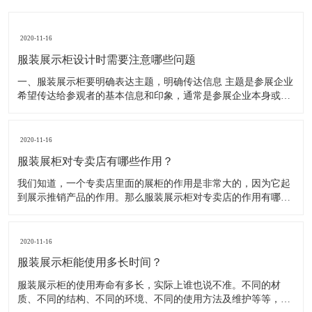
2020-11-16
服装展示柜设计时需要注意哪些问题
一、服装展示柜要明确表达主题，明确传达信息 主题是参展企业
希望传达给参观者的基本信息和印象，通常是参展企业本身或产
品。明确的主题从一方面看就是焦点，从另一方面看就是使用合
适的色彩、图表和布置，用协调一致的方式以造成统一的印象。
二、服装展示柜设计要有醒目标志 与众不同能吸引更多的参
2020-11-16
服装展柜对专卖店有哪些作用？
我们知道，一个专卖店里面的展柜的作用是非常大的，因为它起
到展示推销产品的作用。那么服装展示柜对专卖店的作用有哪些
呢？下面就跟大家一起来了解服装展柜的作用 1、陈列展示功能
这是服装展柜的基本功能。作为陈列展示用品，它首先应该可以
陈列展示商品。把商品的风采展现在消费者面前，使消费者对商
2020-11-16
品
服装展示柜能使用多长时间？
服装展示柜的使用寿命有多长，实际上谁也说不准。不同的材
质、不同的结构、不同的环境、不同的使用方法及维护等等，都