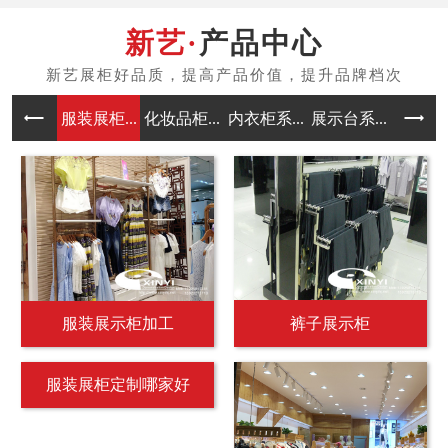
产品中心
服装展柜...
化妆品柜...
内衣柜系...
展示台系...
中岛架系
服装展示柜加工
裤子展示柜
服装展柜定制哪家好