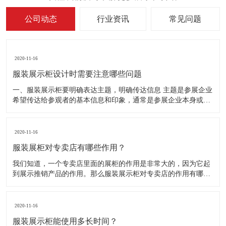
公司动态
行业资讯
常见问题
2020-11-16
服装展示柜设计时需要注意哪些问题
一、服装展示柜要明确表达主题，明确传达信息 主题是参展企业
希望传达给参观者的基本信息和印象，通常是参展企业本身或产
品。明确的主题从一方面看就是焦点，从另一方面看就是使用合
适的色彩、图表和布置，用协调一致的方式以造成统一的印象。
二、服装展示柜设计要有醒目标志 与众不同能吸引更多的参
2020-11-16
服装展柜对专卖店有哪些作用？
我们知道，一个专卖店里面的展柜的作用是非常大的，因为它起
到展示推销产品的作用。那么服装展示柜对专卖店的作用有哪些
呢？下面就跟大家一起来了解服装展柜的作用 1、陈列展示功能
这是服装展柜的基本功能。作为陈列展示用品，它首先应该可以
陈列展示商品。把商品的风采展现在消费者面前，使消费者对商
2020-11-16
品
服装展示柜能使用多长时间？