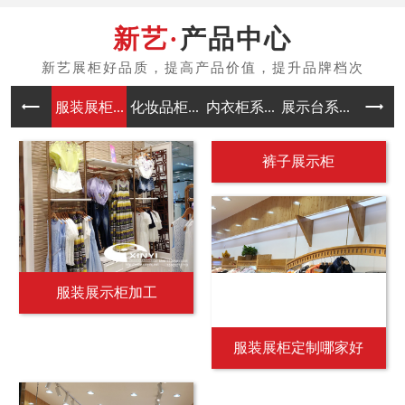
产品中心
服装展柜...
化妆品柜...
内衣柜系...
展示台系...
中岛架系
裤子展示柜
服装展示柜加工
服装展柜定制哪家好