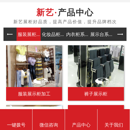
产品中心
服装展柜...
化妆品柜...
内衣柜系...
展示台系...
中岛架系
服装展示柜加工
裤子展示柜
商场展柜定做
一键拨号
微信咨询
产品中心
关于我们