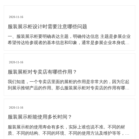
2020-11-16
服装展示柜设计时需要注意哪些问题
一、服装展示柜要明确表达主题，明确传达信息 主题是参展企业
希望传达给参观者的基本信息和印象，通常是参展企业本身或产
品。明确的主题从一方面看就是焦点，从另一方面看就是使用合
适的色彩、图表和布置，用协调一致的方式以造成统一的印象。
二、服装展示柜设计要有醒目标志 与众不同能吸引更多的参
2020-11-16
服装展柜对专卖店有哪些作用？
我们知道，一个专卖店里面的展柜的作用是非常大的，因为它起
到展示推销产品的作用。那么服装展示柜对专卖店的作用有哪些
呢？下面就跟大家一起来了解服装展柜的作用 1、陈列展示功能
这是服装展柜的基本功能。作为陈列展示用品，它首先应该可以
陈列展示商品。把商品的风采展现在消费者面前，使消费者对商
2020-11-16
品
服装展示柜能使用多长时间？
服装展示柜的使用寿命有多长，实际上谁也说不准。不同的材
质、不同的结构、不同的环境、不同的使用方法及维护等等，都