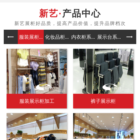
产品中心
服装展柜...
化妆品柜...
内衣柜系...
展示台系...
中岛架系
服装展示柜加工
裤子展示柜