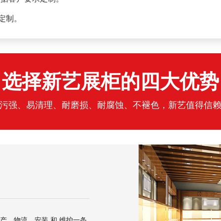
求定制。
选择新艺展柜的四大优势
污强、易清理、耐磨损、耐腐蚀、不褪色，新艺值得信
产、物流、安装 和 维护一条