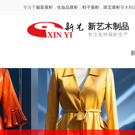
专注于
服装展柜
，
化妆品展柜
，
鞋子展柜
，
珠宝展柜
等木制
新艺木制品
专注各种展柜生产