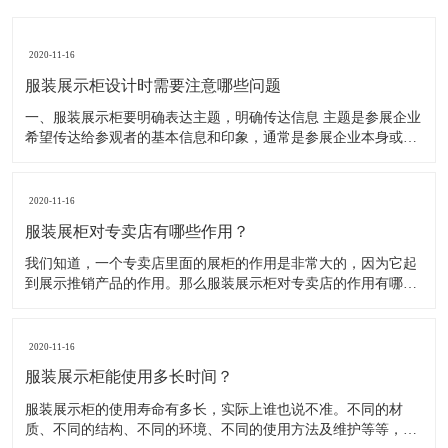
2020-11-16
服装展示柜设计时需要注意哪些问题
一、服装展示柜要明确表达主题，明确传达信息 主题是参展企业
希望传达给参观者的基本信息和印象，通常是参展企业本身或产
品。明确的主题从一方面看就是焦点，从另一方面看就是使用合
适的色彩、图表和布置，用协调一致的方式以造成统一的印象。
二、服装展示柜设计要有醒目标志 与众不同能吸引更多的参
2020-11-16
服装展柜对专卖店有哪些作用？
我们知道，一个专卖店里面的展柜的作用是非常大的，因为它起
到展示推销产品的作用。那么服装展示柜对专卖店的作用有哪些
呢？下面就跟大家一起来了解服装展柜的作用 1、陈列展示功能
这是服装展柜的基本功能。作为陈列展示用品，它首先应该可以
陈列展示商品。把商品的风采展现在消费者面前，使消费者对商
2020-11-16
品
服装展示柜能使用多长时间？
服装展示柜的使用寿命有多长，实际上谁也说不准。不同的材
质、不同的结构、不同的环境、不同的使用方法及维护等等，都