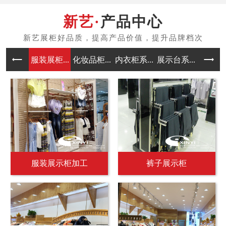
产品中心
服装展柜...
化妆品柜...
内衣柜系...
展示台系...
中岛架系
服装展示柜加工
裤子展示柜