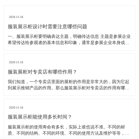
2020-11-16
服装展示柜设计时需要注意哪些问题
一、服装展示柜要明确表达主题，明确传达信息 主题是参展企业
希望传达给参观者的基本信息和印象，通常是参展企业本身或产
品。明确的主题从一方面看就是焦点，从另一方面看就是使用合
适的色彩、图表和布置，用协调一致的方式以造成统一的印象。
二、服装展示柜设计要有醒目标志 与众不同能吸引更多的参
2020-11-16
服装展柜对专卖店有哪些作用？
我们知道，一个专卖店里面的展柜的作用是非常大的，因为它起
到展示推销产品的作用。那么服装展示柜对专卖店的作用有哪些
呢？下面就跟大家一起来了解服装展柜的作用 1、陈列展示功能
这是服装展柜的基本功能。作为陈列展示用品，它首先应该可以
陈列展示商品。把商品的风采展现在消费者面前，使消费者对商
2020-11-16
品
服装展示柜能使用多长时间？
服装展示柜的使用寿命有多长，实际上谁也说不准。不同的材
质、不同的结构、不同的环境、不同的使用方法及维护等等，都