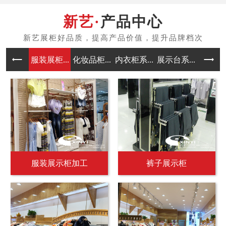
产品中心
服装展柜...
化妆品柜...
内衣柜系...
展示台系...
中岛架系
服装展示柜加工
裤子展示柜