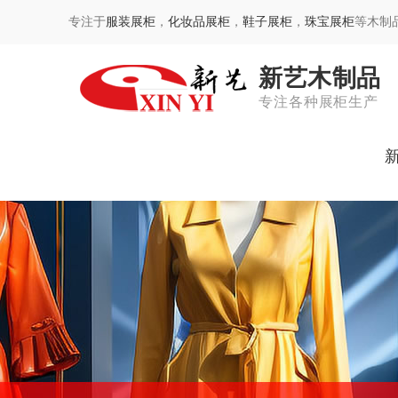
专注于
服装展柜
，
化妆品展柜
，
鞋子展柜
，
珠宝展柜
等木制
新艺木制品
专注各种展柜生产