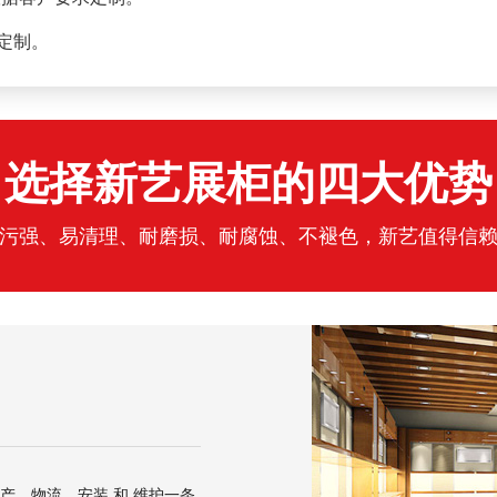
求定制。
选择新艺展柜的四大优势
污强、易清理、耐磨损、耐腐蚀、不褪色，新艺值得信
产、物流、安装 和 维护一条